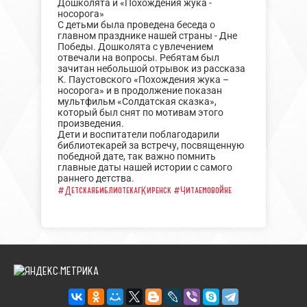
Дошколята и «Похождения жука -
носорога»
С детьми была проведена беседа о
главном празднике нашей страны - Дне
Победы. Дошколята с увлечением
отвечали на вопросы. Ребятам был
зачитан небольшой отрывок из рассказа
К. Паустовского «Похождения жука –
носорога» и в продолжение показан
мультфильм «Солдатская сказка»,
который был снят по мотивам этого
произведения.
Дети и воспитатели поблагодарили
библиотекарей за встречу, посвященную
победной дате, так важно помнить
главные даты нашей истории с самого
раннего детства.
#ДетскаябиблиотекагКиренск
#Читаемовойне