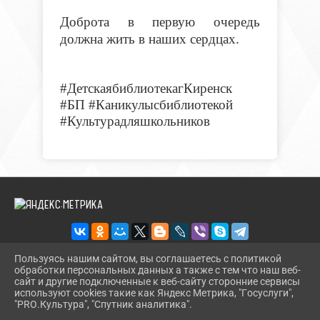
Доброта в первую очередь
должна жить в наших сердцах.
#
ДетскаябиблиотекагКиренск
#
БП
#
Каникулысбиблиотекой
#
Культурадляшкольников
Пользуясь нашим сайтом, вы соглашаетесь с политикой
обработки персональных данных а также с тем что наш веб-
2026 Г. DETCBSKIRENSK.RU
сайт и другие подключенные к веб-сайту сторонние сервисы
ВХОД
используют cookies такие как Яндекс Метрика, "Госуслуги",
КАРТА САЙТА
"PRO.Культура", "Спутник аналитика".
^
ПОЛИТИКА ОБРАБОТКИ ПЕРСОНАЛЬНЫХ ДАННЫХ