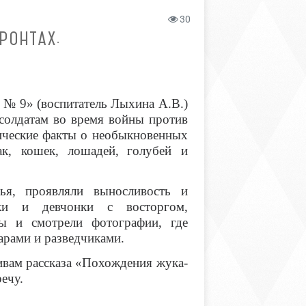
30
РОНТАХ.
№ 9» (воспитатель Лыхина А.В.)
олдатам во время войны против
рические факты о необыкновенных
к, кошек, лошадей,
голубей и
зья, проявляли выносливость и
ки и девчонки с восторгом,
зы и смотрели фотографии, где
арами и разведчиками.
ивам рассказа «Похождения жука-
ечу.