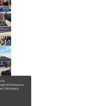
тки
 подключенные к
екс Метрика,