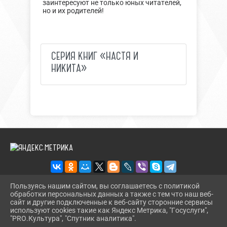
заинтересуют не только юных читателей,
но и их родителей!
СЕРИЯ КНИГ «НАСТЯ И
НИКИТА»
Пользуясь нашим сайтом, вы соглашаетесь с политикой
обработки персональных данных а также с тем что наш веб-
2026 Г. DETCBSKIRENSK.RU
сайт и другие подключенные к веб-сайту сторонние сервисы
ВХОД
используют cookies такие как Яндекс Метрика, "Госуслуги",
КАРТА САЙТА
"PRO.Культура", "Спутник аналитика".
^