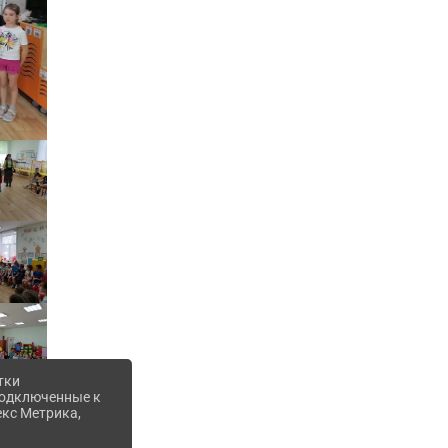
тки
 подключенные к
екс Метрика,